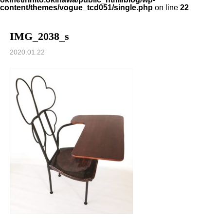
content/themes/vogue_tcd051/single.php
on line
22
IMG_2038_s
2020.01.22