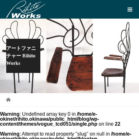
アートファニ
チャー Rihito
Works
Warning
: Undefined array key 0 in
/home/e-
okinet/rihito.okinawa/public_html/blog/wp-
content/themes/vogue_tcd051/single.php
on line
22
Warning
: Attempt to read property "slug" on null in
/home/e-
okinet/rihito.okinawa/public_html/blog/wp-