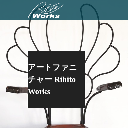
アートファニ
チャー Rihito
Works