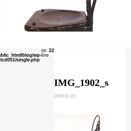
on
22
ublic_html/blog/wp-
line
tcd051/single.php
IMG_1902_s
2020.01.23