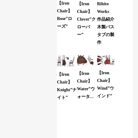
【Iron
【Iron
Rihito
Chair】
Chair】
Works
Rose”ロ
Clover”ク
作品紹介
ーズ”
ローバ
木製バス
ー”
タブの製
作
【Iron
【Iron
【Iron
Chair】
Chair】
Chair】
Wind”ウ
Water”ウ
Knight”ナ
インド”
ォータ...
イト”