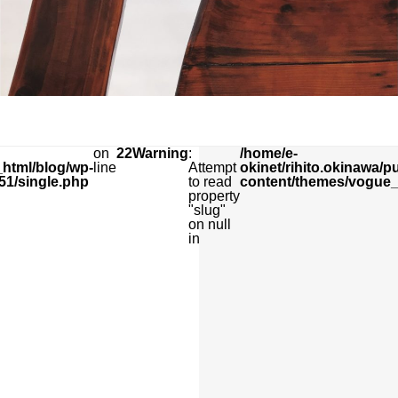
on
22
Warning
:
/home/e-
_html/blog/wp-
line
Attempt
okinet/rihito.okinawa/p
51/single.php
to read
content/themes/vogue_
property
"slug"
on null
in