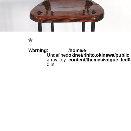
Warning
:
/home/e-
Undefined
okinet/rihito.okinawa/public
array key
content/themes/vogue_tcd0
0 in