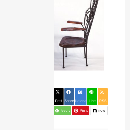
Post
Share
Hatena
Line
RSS
feedly
Pin it
note