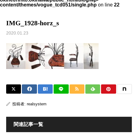
content/themes/vogue_tcd051/single.php
on line
22
IMG_1928-horz_s
2020.01.23
投稿者:
realsystem
関連記事一覧