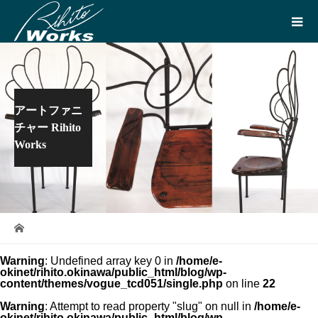
アートファニ
チャー Rihito
Works
Warning
: Undefined array key 0 in
/home/e-
okinet/rihito.okinawa/public_html/blog/wp-
content/themes/vogue_tcd051/single.php
on line
22
Warning
: Attempt to read property "slug" on null in
/home/e-
okinet/rihito.okinawa/public_html/blog/wp-