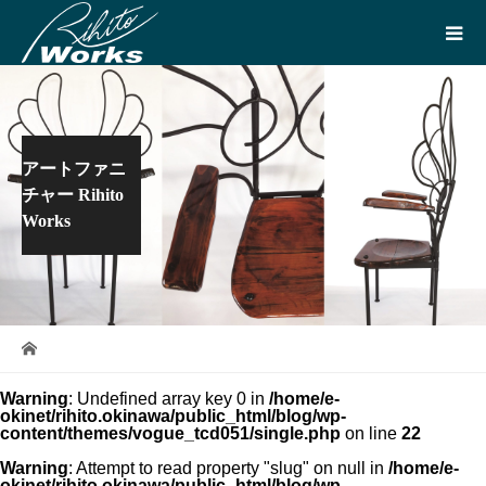
アートファニ
チャー Rihito
Works
Warning
: Undefined array key 0 in
/home/e-
okinet/rihito.okinawa/public_html/blog/wp-
content/themes/vogue_tcd051/single.php
on line
22
Warning
: Attempt to read property "slug" on null in
/home/e-
okinet/rihito.okinawa/public_html/blog/wp-