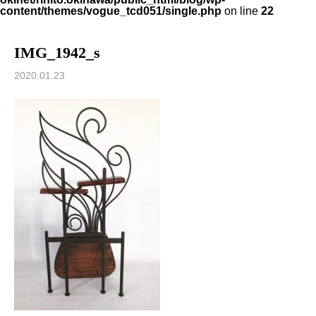
content/themes/vogue_tcd051/single.php
on line
22
IMG_1942_s
2020.01.23